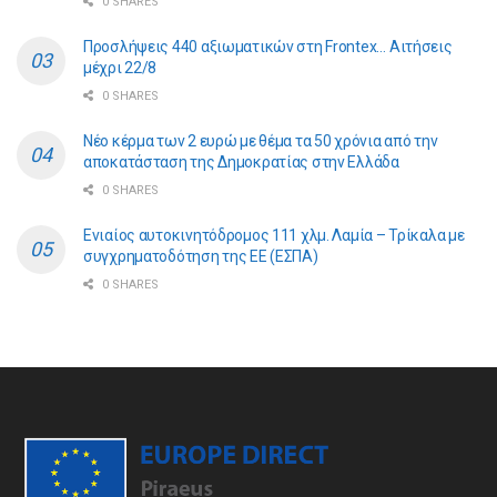
0 SHARES
Προσλήψεις 440 αξιωματικών στη Frontex… Αιτήσεις
μέχρι 22/8
0 SHARES
Νέο κέρμα των 2 ευρώ με θέμα τα 50 χρόνια από την
αποκατάσταση της Δημοκρατίας στην Ελλάδα
0 SHARES
Ενιαίος αυτοκινητόδρομος 111 χλμ. Λαμία – Τρίκαλα με
συγχρηματοδότηση της ΕE (ΕΣΠΑ)
0 SHARES