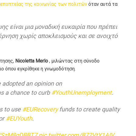
 εποπτείας της κοινωνίας των πολιτών
όταν αυτά τα
ης είναι μια μοναδική ευκαιρία που πρέπει
βέρνηση χωρίς αποκλεισμούς και σε ανοιχτό
ότησης,
Nicoletta Merlo
, μιλώντας στη σύνοδο
ιο όπου εγκρίθηκε η γνωμοδότηση.
 adopted an opinion on
s a chance to curb
#YouthUnemployment
.
s to use
#EURecovery
funds to create quality
for
#EUYouth
.
co/SzM8gDBBT7
pic.twitter.com/B72VtY1AIV