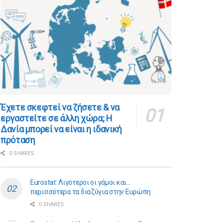
​​Έχετε σκεφτεί να ζήσετε & να
εργαστείτε σε άλλη χώρα; Η
Δανία μπορεί να είναι η ιδανική
πρόταση
0 SHARES
Eurostat: Λιγότεροι οι γάμοι και…
περισσότερα τα διαζύγια στην Ευρώπη
0 SHARES