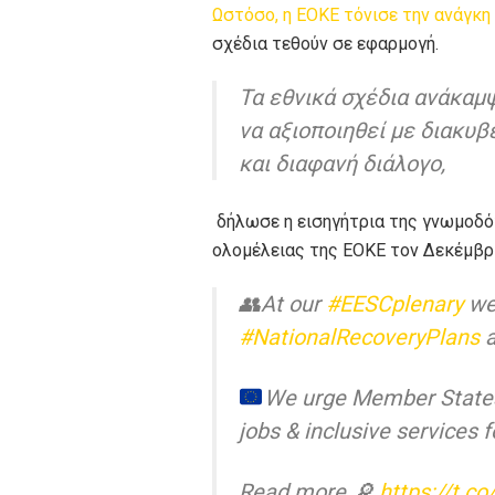
Ωστόσο, η ΕΟΚΕ τόνισε την ανάγκη
σχέδια τεθούν σε εφαρμογή.
Τα εθνικά σχέδια ανάκαμψ
να αξιοποιηθεί με διακυ
και διαφανή διάλογο,
δήλωσε η εισηγήτρια της γνωμοδ
ολομέλειας της ΕΟΚΕ τον Δεκέμβρ
👥At our
#EESCplenary
we
#NationalRecoveryPlans
a
We urge Member State
jobs & inclusive services 
Read more 🔎
https://t.