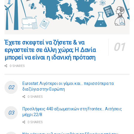
​​Έχετε σκεφτεί να ζήσετε & να
εργαστείτε σε άλλη χώρα; Η Δανία
μπορεί να είναι η ιδανική πρόταση
0 SHARES
Eurostat: Λιγότεροι οι γάμοι και… περισσότερα τα
διαζύγια στην Ευρώπη
0 SHARES
Προσλήψεις 440 αξιωματικών στη Frontex… Αιτήσεις
μέχρι 22/8
0 SHARES