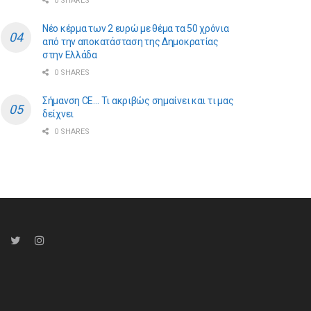
0 SHARES
Νέο κέρμα των 2 ευρώ με θέμα τα 50 χρόνια
από την αποκατάσταση της Δημοκρατίας
στην Ελλάδα
0 SHARES
Σήμανση CE… Τι ακριβώς σημαίνει και τι μας
δείχνει
0 SHARES