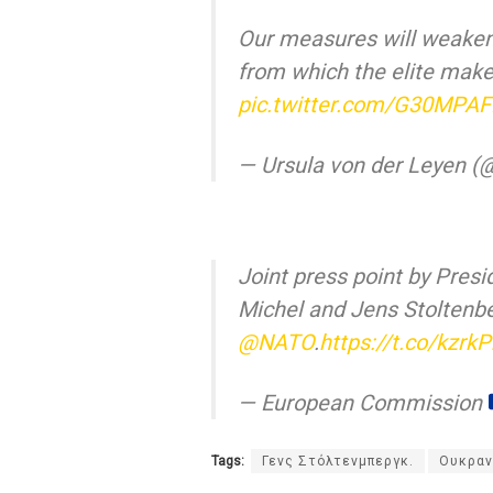
Our measures will weaken 
from which the elite make
pic.twitter.com/G30MPA
— Ursula von der Leyen (
Joint press point by Pres
Michel and Jens Stoltenbe
@NATO
.
https://t.co/kzr
— European Commission
Tags:
Γενς Στόλτενμπεργκ.
Ουκραν