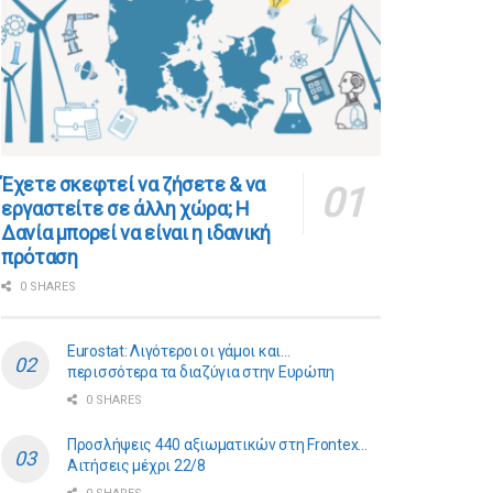
​​Έχετε σκεφτεί να ζήσετε & να
εργαστείτε σε άλλη χώρα; Η
Δανία μπορεί να είναι η ιδανική
πρόταση
0 SHARES
Eurostat: Λιγότεροι οι γάμοι και…
περισσότερα τα διαζύγια στην Ευρώπη
0 SHARES
Προσλήψεις 440 αξιωματικών στη Frontex…
Αιτήσεις μέχρι 22/8