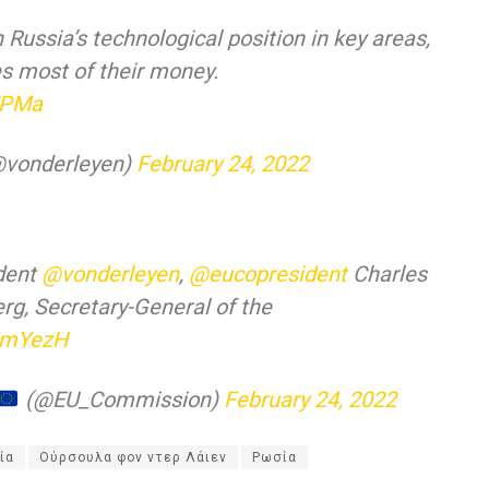
Russia’s technological position in key areas,
s most of their money.
FPMa
@vonderleyen)
February 24, 2022
ident
@vonderleyen
,
@eucopresident
Charles
rg, Secretary-General of the
kPmYezH
(@EU_Commission)
February 24, 2022
ία
Ούρσουλα φον ντερ Λάιεν
Ρωσία