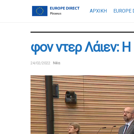
ΑΡΧΙΚΗ
EUROPE 
φον ντερ Λάιεν: 
24/02/2022
Νέα