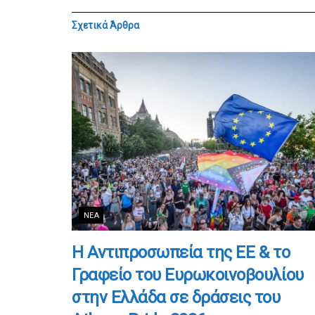
Σχετικά
Άρθρα
ΝΈΑ
Η Αντιπροσωπεία της ΕΕ & το
Γραφείο του Ευρωκοινοβουλίου
στην Ελλάδα σε δράσεις του