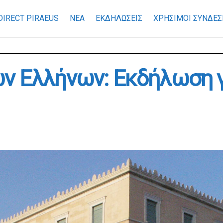
DIRECT PIRAEUS
ΝΕΑ
ΕΚΔΗΛΩΣΕΙΣ
ΧΡΉΣΙΜΟΙ ΣΎΝΔΕΣ
ν Ελλήνων: Εκδήλωση γ