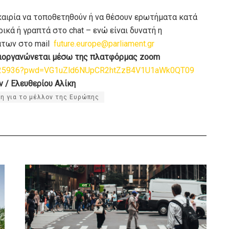
καιρία να τοποθετηθούν ή να θέσουν ερωτήματα κατά
κά ή γραπτά στο chat – ενώ είναι δυνατή η
άτων στο mail
future.europe@parliament.gr
διοργανώνεται μέσω της πλατφόρμας zoom
70625936?pwd=VG1uZld6NUpCR2htZzB4V1U1aWk0QT09
ν / Ελευθερίου Αλίκη
η για το μέλλον της Ευρώπης