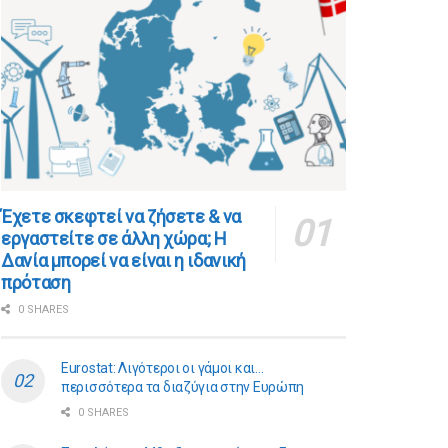
​​Έχετε σκεφτεί να ζήσετε & να
εργαστείτε σε άλλη χώρα; Η
Δανία μπορεί να είναι η ιδανική
πρόταση
0 SHARES
Eurostat: Λιγότεροι οι γάμοι και…
περισσότερα τα διαζύγια στην Ευρώπη
0 SHARES