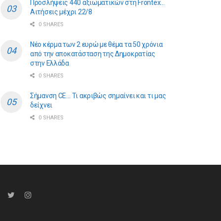
Προσλήψεις 440 αξιωματικών στη Frontex…
Αιτήσεις μέχρι 22/8
0 SHARES
Νέο κέρμα των 2 ευρώ με θέμα τα 50 χρόνια
από την αποκατάσταση της Δημοκρατίας
στην Ελλάδα
0 SHARES
Σήμανση CE… Τι ακριβώς σημαίνει και τι μας
δείχνει
0 SHARES