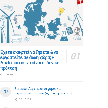
​​Έχετε σκεφτεί να ζήσετε & να
εργαστείτε σε άλλη χώρα; Η
Δανία μπορεί να είναι η ιδανική
πρόταση
0 SHARES
Eurostat: Λιγότεροι οι γάμοι και…
περισσότερα τα διαζύγια στην Ευρώπη
0 SHARES