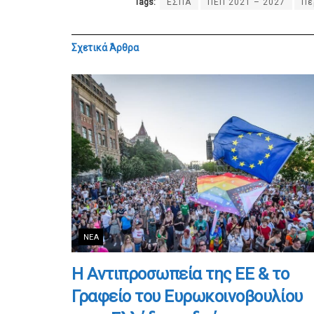
Tags:
ΕΣΠΑ
ΠΕΠ 2021 – 2027
Πε
Σχετικά
Άρθρα
ΝΈΑ
Η Αντιπροσωπεία της ΕΕ & το
Γραφείο του Ευρωκοινοβουλίου