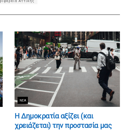
ριφέρεια Αττικής
ΝΈΑ
Η Δημοκρατία αξίζει (και
χρειάζεται) την προστασία μας