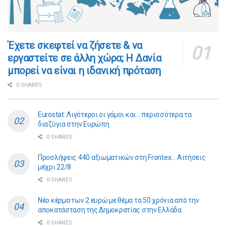
​​Έχετε σκεφτεί να ζήσετε & να
εργαστείτε σε άλλη χώρα; Η Δανία
μπορεί να είναι η ιδανική πρόταση
0 SHARES
Eurostat: Λιγότεροι οι γάμοι και… περισσότερα τα
διαζύγια στην Ευρώπη
0 SHARES
Προσλήψεις 440 αξιωματικών στη Frontex… Αιτήσεις
μέχρι 22/8
0 SHARES
Νέο κέρμα των 2 ευρώ με θέμα τα 50 χρόνια από την
αποκατάσταση της Δημοκρατίας στην Ελλάδα
0 SHARES