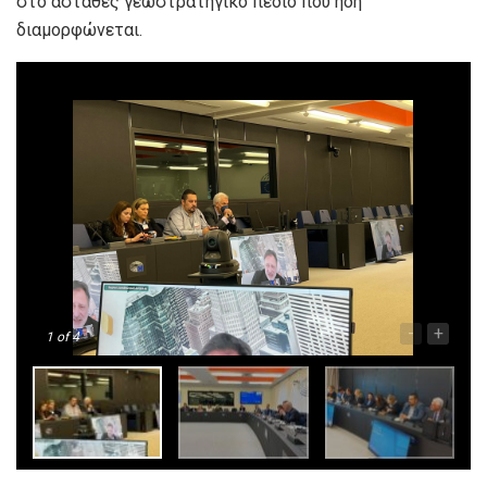
στο ασταθές γεωστρατηγικό πεδίο που ήδη
διαμορφώνεται.
-
+
1
of 4