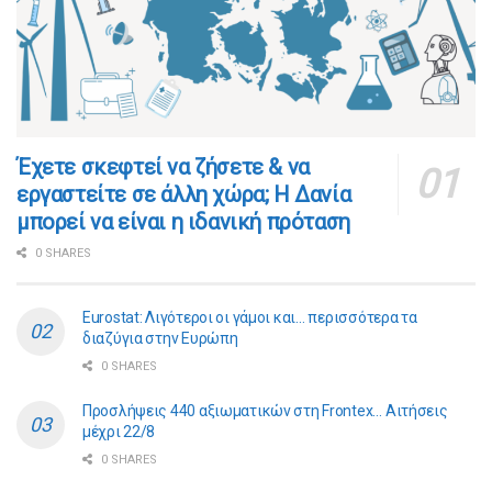
​​Έχετε σκεφτεί να ζήσετε & να
εργαστείτε σε άλλη χώρα; Η Δανία
μπορεί να είναι η ιδανική πρόταση
0 SHARES
Eurostat: Λιγότεροι οι γάμοι και… περισσότερα τα
διαζύγια στην Ευρώπη
0 SHARES
Προσλήψεις 440 αξιωματικών στη Frontex… Αιτήσεις
μέχρι 22/8
0 SHARES