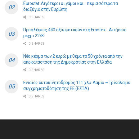
Eurostat: Λιγότεροι οι γάμοι και… περισσότερα τα
διαζύγια στην Ευρώπη
0 SHARES
Προσλήψεις 440 αξιωματικών στη Frontex… Αιτήσεις
μέχρι 22/8
0 SHARES
Νέο κέρμα των 2 ευρώ με θέμα τα 50 χρόνια από την
αποκατάσταση της Δημοκρατίας στην Ελλάδα
0 SHARES
Ενιαίος αυτοκινητόδρομος 111 χλμ. Λαμία – Τρίκαλα με
συγχρηματοδότηση της ΕE (ΕΣΠΑ)
0 SHARES