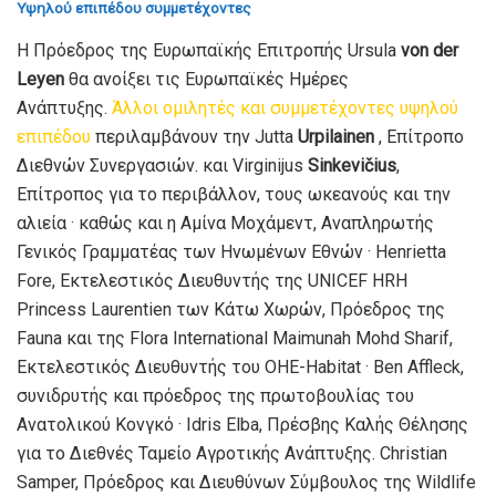
Υψηλού επιπέδου συμμετέχοντες
Η Πρόεδρος της Ευρωπαϊκής Επιτροπής Ursula
von der
Leyen
θα ανοίξει τις Ευρωπαϊκές Ημέρες
Ανάπτυξης.
Άλλοι ομιλητές και συμμετέχοντες υψηλού
επιπέδου
περιλαμβάνουν την Jutta
Urpilainen
, Επίτροπο
Διεθνών Συνεργασιών. και Virginijus
Sinkevičius
,
Επίτροπος για το περιβάλλον, τους ωκεανούς και την
αλιεία · καθώς και η Αμίνα Μοχάμεντ, Αναπληρωτής
Γενικός Γραμματέας των Ηνωμένων Εθνών · Henrietta
Fore, Εκτελεστικός Διευθυντής της UNICEF HRH
Princess Laurentien των Κάτω Χωρών, Πρόεδρος της
Fauna και της Flora International Maimunah Mohd Sharif,
Εκτελεστικός Διευθυντής του ΟΗΕ-Habitat · Ben Affleck,
συνιδρυτής και πρόεδρος της πρωτοβουλίας του
Ανατολικού Κονγκό · Idris Elba, Πρέσβης Καλής Θέλησης
για το Διεθνές Ταμείο Αγροτικής Ανάπτυξης. Christian
Samper, Πρόεδρος και Διευθύνων Σύμβουλος της Wildlife